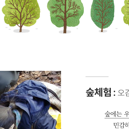
숲체험 :
오
숲에는 
민감하