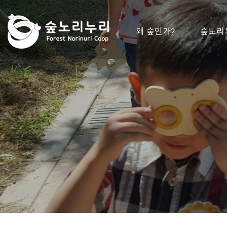
왜 숲인가?
숲노리