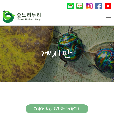
Tog
CARE US, CARE EARTH