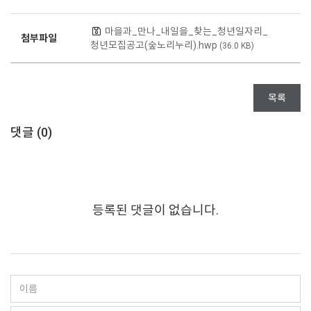
마을과_만나_내일을_찾는_청년일자리_
첨부파일
청년모집공고(숲노리누리).hwp
(36.0 KB)
목록
댓글 (
0
)
등록된 댓글이 없습니다.