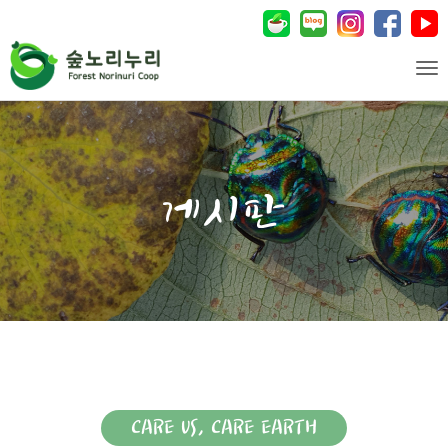
Tog
CARE US, CARE EARTH