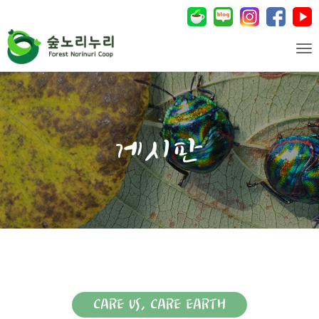
Tog
CARE US, CARE EARTH