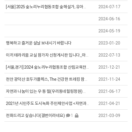
[서울] 2025 숲노리누리협동조합 숲해설가, 유아숲지도사 모집
2024-07-17
2024-06-16
2024-05-19
행복하고 즐거운 설날 보내시기 바랍니다
2023-01-20
이끼 테라리움 교실 참가자 신청게시판 입니다_마감되었습니다
2022-07-13
[서울,경기] 2024 숲노리누리협동조합 산림교육전문가 모집 공고 (상시채용)
2021-12-21
천안 광덕산 호두가플렉스, The 건강한 트레킹 참여자 모집 (잠정중단)
2021-11-24
자연과 나눔이 있는 우·동·힐(우리동네힐링정원) 식물나눔데이 참가자 모집 (선착순 ~6/23)
2021-06-17
2021년 시민주도 도시녹화 주민제안사업 <자연과 나눔이 있는 우·동·힐(우리동네힐링정원)> 활동가 모집 (완료)
2021-04-21
전화드리고 싶습니다(결번이라네요)
1
2021-03-09