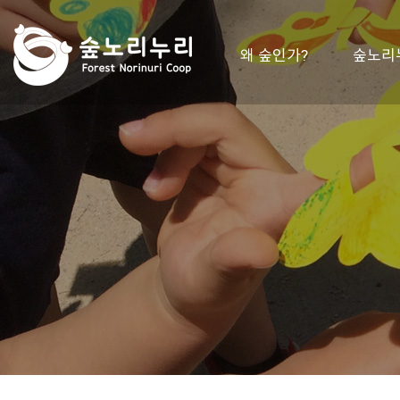
왜 숲인가?
숲노리