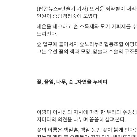
(팝콘뉴스=편슬기 기자) 뜨거운 뙤약볕이 내리
인원이 중랑캠핑숲에 모였다.
체온을 체크하고 손 소독제와 모기 기피제를 뿌
느껴진다.
숲 입구에 들어서자 숲노리누리협동조합 이영미 
그는 우선 꽃의 색과 모양, 암술과 수술의 구조
꽃, 풀잎, 나무, 숲…자연을 누비며
이영미 이사장의 지시에 따라 한 무리의 수강생
저마다의 의견을 나누며 꼼꼼히 살펴본다.
꽃의 이름은 백일홍, 백일 동안 꽃이 붉게 핀